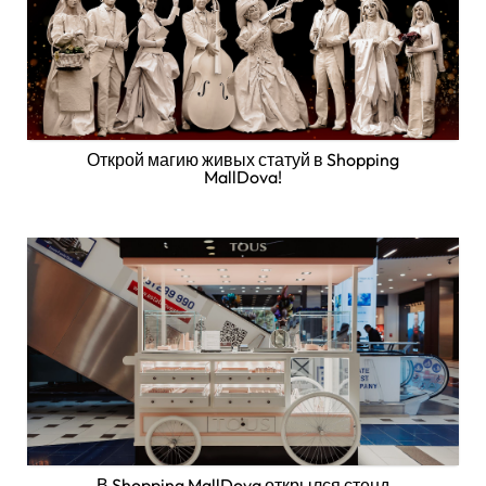
Открой магию живых статуй в Shopping
MallDova!
В Shopping MallDova открылся стенд