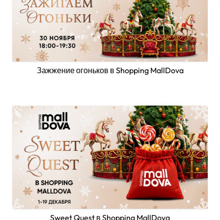
Зажжение огоньков в Shopping MallDova
Sweet Quest в Shopping MallDova