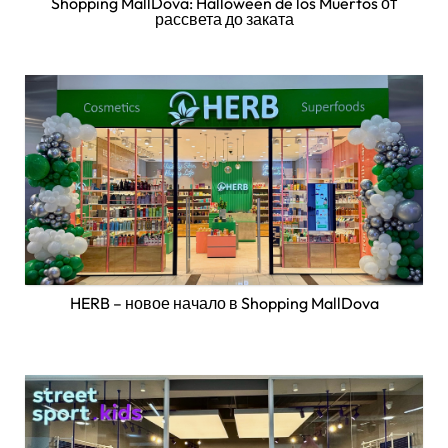
Shopping MallDova: Halloween de los Muertos от
рассвета до заката
HERB – новое начало в Shopping MallDova