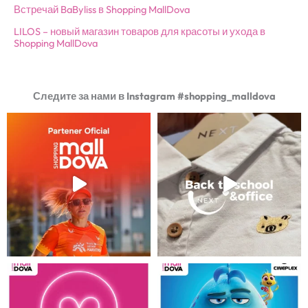
Встречай BaByliss в Shopping MallDova
LILOS – новый магазин товаров для красоты и ухода в
Shopping MallDova
Следите за нами в Instagram #shopping_malldova