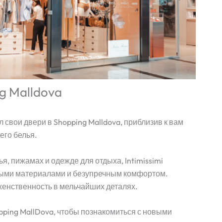
ng Malldova
л свои двери в Shopping Malldova, приблизив к вам
его белья.
, пижамах и одежде для отдыха, Intimissimi
ными материалами и безупречным комфортом.
женственность в мельчайших деталях.
pping MallDova, чтобы познакомиться с новыми