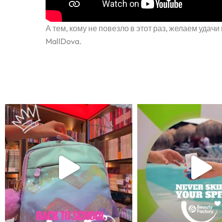
А тем, кому не повезло в этот раз, желаем удач
MallDova.