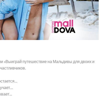

и «Выиграй путешествие на Мальдивы для двоих и
счастливчиков.
остается…
лучает…
рывает…