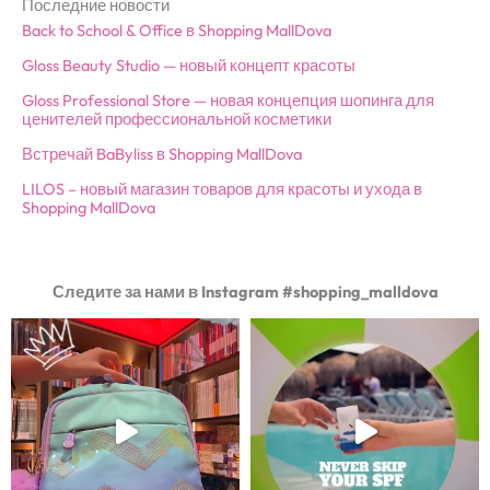
Последние новости
Back to School & Office в Shopping MallDova
Gloss Beauty Studio — новый концепт красоты
Gloss Professional Store — новая концепция шопинга для
ценителей профессиональной косметики
Встречай BaByliss в Shopping MallDova
LILOS – новый магазин товаров для красоты и ухода в
Shopping MallDova
Следите за нами в Instagram #shopping_malldova