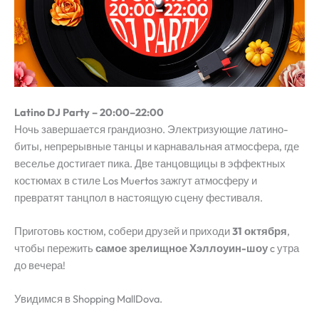
Latino DJ Party – 20:00–22:00
Ночь завершается грандиозно. Электризующие латино-
биты, непрерывные танцы и карнавальная атмосфера, где
веселье достигает пика. Две танцовщицы в эффектных
костюмах в стиле Los Muertos зажгут атмосферу и
превратят танцпол в настоящую сцену фестиваля.
Приготовь костюм, собери друзей и приходи
31 октября
,
чтобы пережить
самое зрелищное Хэллоуин-шоу
c утра
до вечера!
Увидимся в Shopping MallDova.