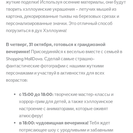
жуткие поделки! Используя осенние материалы, они будут
творить хэллоуинские украшения – летучих мышей из
картона, декорированные тыквы на березовых срезах и
персонализированные значки. Это отличный способ
погрузиться в дух Хэллоуина!
В четверг, 31 октября, готовься к грандиозной
вечеринке!
Присоединяйся к веселью вместе с семьей в
Shopping MallDova. Сделай самые страшно-
фантастические фотографии с нашими жуткими
персонажами и участвуй в активностях для всех
возрастов:
с 15:00 до 18:00:
творческие мастер-классы и
хоррор-грим для детей, а также хэллоуинское
настроение с аниматорами, которые оживят
атмосферу!
в 18:00: чудовищная вечеринка!
Тебя ждет
потрясающее шоу с уродливыми и забавными