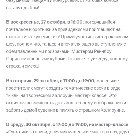
безумными танцами и конкурсами, от которых волосы
встанут дыбом!
В воскресенье, 27 октября, в 16:00,
потерявшийся
почтальон и охотники за привидениями приглашают на
фантастическую миссию! Прими участие в интерактивном
шоу, полном игр, танцев и впечатляющего выступления с
обезглавленными призраками, Мистером Рейнбоу
Спрингом и пенными кубами. Готовься к уикенду, полному
страха и смеха!
Во вторник, 29 октября, с 17:00 до 19:00,
маленькие
посетители смогут создать тематические свечи в виде
тыквы на творческом Хэллоуин-мастер-классе. Это
отличная возможность дать волю своему воображению и
забрать домой сувенир в память о страшном Хэллоуине.
В среду, 30 октября, с 17:00 до 19:00, на мастер-классе
«Охотники за привидениями» маленькие мастера создадут