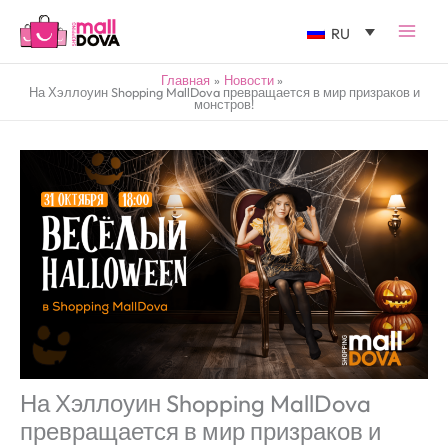
RU
Главная
Новости
На Хэллоуин Shopping MallDova превращается в мир призраков и
монстров!
На Хэллоуин Shopping MallDova
превращается в мир призраков и