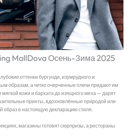
ing MallDova Осень-Зима 2025
лубокие оттенки бургунди, изумрудного и
ым образам, а четко очерченные плечи придают им
 мягкой кожи и бархата до изящного меха — дарят
разительные принты, вдохновлённые природой или
 образ в настоящую декларацию стиля.
лекциях, магазины готовят сюрпризы, а рестораны