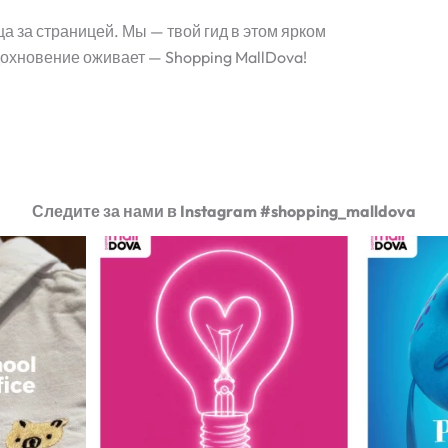
ца за страницей. Мы — твой гид в этом ярком
дохновение оживает — Shopping MallDova!
Следите за нами в Instagram #shopping_malldova