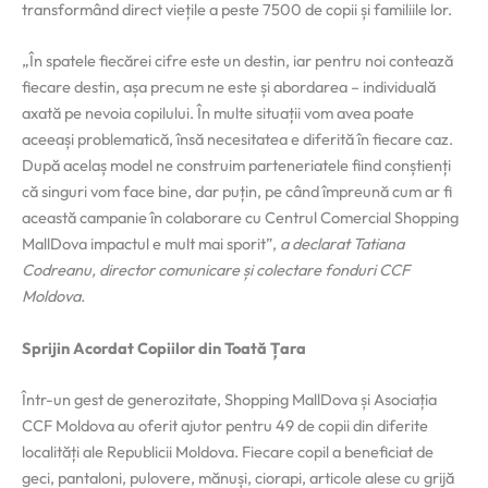
transformând direct viețile a peste 7500 de copii și familiile lor.
„În spatele fiecărei cifre este un destin, iar pentru noi contează
fiecare destin, așa precum ne este și abordarea – individuală
axată pe nevoia copilului. În multe situații vom avea poate
aceeași problematică, însă necesitatea e diferită în fiecare caz.
După acelaș model ne construim parteneriatele fiind conștienți
că singuri vom face bine, dar puțin, pe când împreună cum ar fi
această campanie în colaborare cu Centrul Comercial Shopping
MallDova impactul e mult mai sporit”,
a declarat Tatiana
Codreanu, director comunicare și colectare fonduri CCF
Moldova.
Sprijin Acordat Copiilor din Toată Țara
Într-un gest de generozitate, Shopping MallDova și Asociația
CCF Moldova au oferit ajutor pentru 49 de copii din diferite
localități ale Republicii Moldova. Fiecare copil a beneficiat de
geci, pantaloni, pulovere, mănuși, ciorapi, articole alese cu grijă