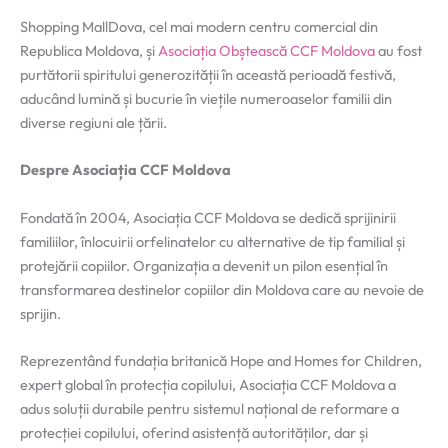
Shopping MallDova, cel mai modern centru comercial din
Republica Moldova, și
Asociația Obștească CCF Moldova
au fost
purtătorii spiritului generozității în această perioadă festivă,
aducând lumină și bucurie în viețile numeroaselor familii din
diverse regiuni ale țării.
Despre Asociația CCF Moldova
Fondată în 2004, Asociația CCF Moldova se dedică sprijinirii
familiilor, înlocuirii orfelinatelor cu alternative de tip familial și
protejării copiilor. Organizația a devenit un pilon esențial în
transformarea destinelor copiilor din Moldova care au nevoie de
sprijin.
Reprezentând fundația britanică Hope and Homes for Children,
expert global în protecția copilului, Asociația CCF Moldova a
adus soluții durabile pentru sistemul național de reformare a
protecției copilului, oferind asistență autorităților, dar și