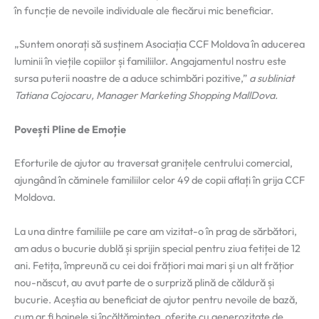
în funcție de nevoile individuale ale fiecărui mic beneficiar.
„Suntem onorați să susținem Asociația CCF Moldova în aducerea
luminii în viețile copiilor și familiilor. Angajamentul nostru este
sursa puterii noastre de a aduce schimbări pozitive,”
a subliniat
Tatiana Cojocaru, Manager Marketing Shopping MallDova.
Povești Pline de Emoție
Eforturile de ajutor au traversat granițele centrului comercial,
ajungând în căminele familiilor celor 49 de copii aflați în grija CCF
Moldova.
La una dintre familiile pe care am vizitat-o în prag de sărbători,
am adus o bucurie dublă și sprijin special pentru ziua fetiței de 12
ani. Fetița, împreună cu cei doi frățiori mai mari și un alt frățior
nou-născut, au avut parte de o surpriză plină de căldură și
bucurie. Aceștia au beneficiat de ajutor pentru nevoile de bază,
cum ar fi hainele și încălțămintea, oferite cu generozitate de