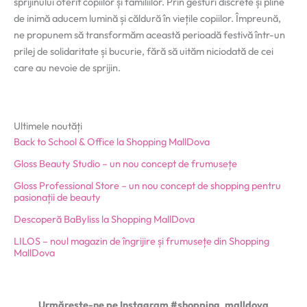
sprijinului oferit copiilor și familiilor. Prin gesturi discrete și pline
de inimă aducem lumină și căldură în viețile copiilor. Împreună,
ne propunem să transformăm această perioadă festivă într-un
prilej de solidaritate și bucurie, fără să uităm niciodată de cei
care au nevoie de sprijin.
Ultimele noutăți
Back to School & Office la Shopping MallDova
Gloss Beauty Studio – un nou concept de frumusețe
Gloss Professional Store – un nou concept de shopping pentru
pasionații de beauty
Descoperă BaByliss la Shopping MallDova
LILOS – noul magazin de îngrijire și frumusețe din Shopping
MallDova
Urmărește-ne pe Instagram #shopping_malldova