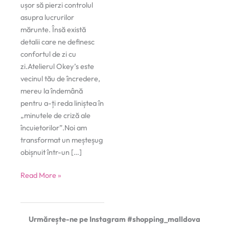
ușor să pierzi controlul
asupra lucrurilor
mărunte. Însă există
detalii care ne definesc
confortul de zi cu
zi.Atelierul Okey’s este
vecinul tău de încredere,
mereu la îndemână
pentru a-ți reda liniștea în
„minutele de criză ale
încuietorilor”.Noi am
transformat un meșteșug
obișnuit într-un […]
Okey’s
Read More »
Urmărește-ne pe Instagram #shopping_malldova