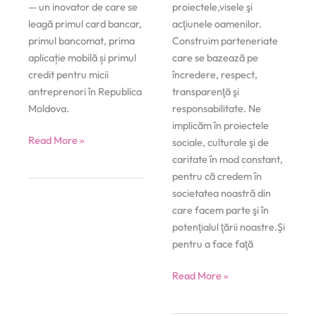
— un inovator de care se
proiectele,visele şi
leagă primul card bancar,
acţiunele oamenilor.
primul bancomat, prima
Construim parteneriate
aplicație mobilă și primul
care se bazează pe
credit pentru micii
încredere, respect,
antreprenori în Republica
transparenţă şi
Moldova.
responsabilitate. Ne
implicăm în proiectele
Victoriabank
Read More »
sociale, culturale şi de
caritate în mod constant,
pentru că credem în
societatea noastră din
care facem parte şi în
potenţialul ţării noastre.Şi
pentru a face faţă
FinComBank
Read More »