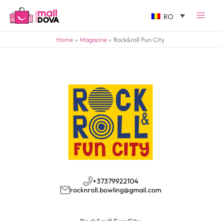
RO
Home
Magazine
Rock&roll Fun City
+37379922104
rocknroll.bowling@gmail.com