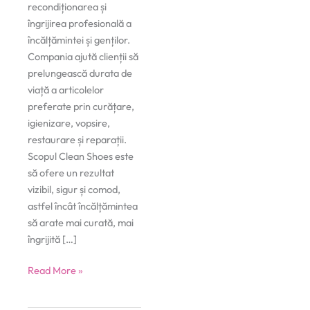
recondiționarea și
îngrijirea profesională a
încălțămintei și genților.
Compania ajută clienții să
prelungească durata de
viață a articolelor
preferate prin curățare,
igienizare, vopsire,
restaurare și reparații.
Scopul Clean Shoes este
să ofere un rezultat
vizibil, sigur și comod,
astfel încât încălțămintea
să arate mai curată, mai
îngrijită […]
Clean
Read More »
Shoes