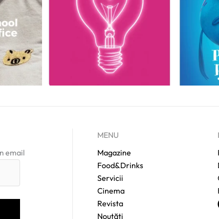
MENU
in email
Magazine
Food&Drinks
Servicii
Cinema
Revista
Noutăți