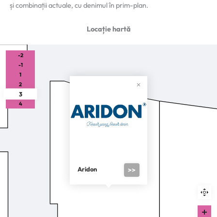
și combinații actuale, cu denimul în prim-plan.
Locație hartă
-2
-1
1
2
3
4
Aridon
>>