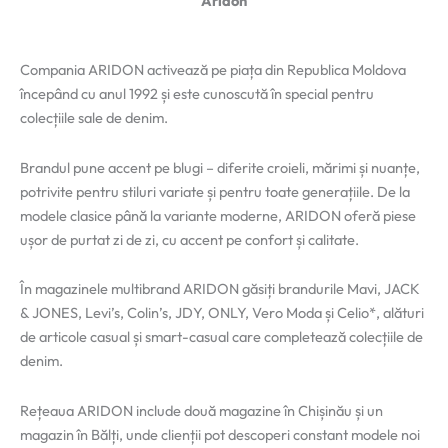
Aridon
Compania ARIDON activează pe piața din Republica Moldova
începând cu anul 1992 și este cunoscută în special pentru
colecțiile sale de denim.
Brandul pune accent pe blugi – diferite croieli, mărimi și nuanțe,
potrivite pentru stiluri variate și pentru toate generațiile. De la
modele clasice până la variante moderne, ARIDON oferă piese
ușor de purtat zi de zi, cu accent pe confort și calitate.
În magazinele multibrand ARIDON găsiți brandurile Mavi, JACK
& JONES, Levi’s, Colin’s, JDY, ONLY, Vero Moda și Celio*, alături
de articole casual și smart-casual care completează colecțiile de
denim.
Rețeaua ARIDON include două magazine în Chișinău și un
magazin în Bălți, unde clienții pot descoperi constant modele noi