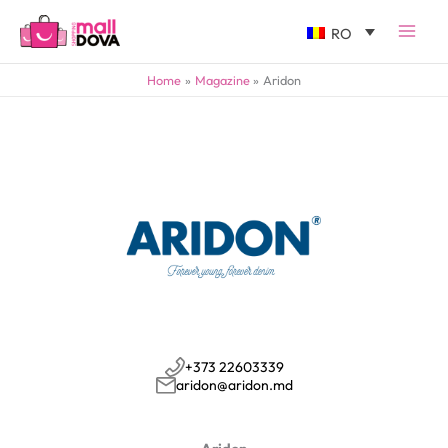
RO
Home
Magazine
Aridon
+373 22603339
aridon@aridon.md