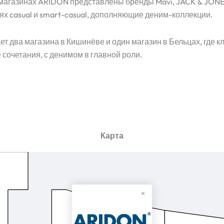
газинах ARIDON представлены бренды Mavi, JACK & JONES, Lev
лях casual и smart-casual, дополняющие деним-коллекции.
т два магазина в Кишинёве и один магазин в Бельцах, где к
 сочетания, с денимом в главной роли.
Карта