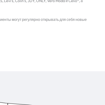
i’s, Colin’s, JDY, ONLY, Vero Moda и Celio*, а
лиенты могут регулярно открывать для себя новые