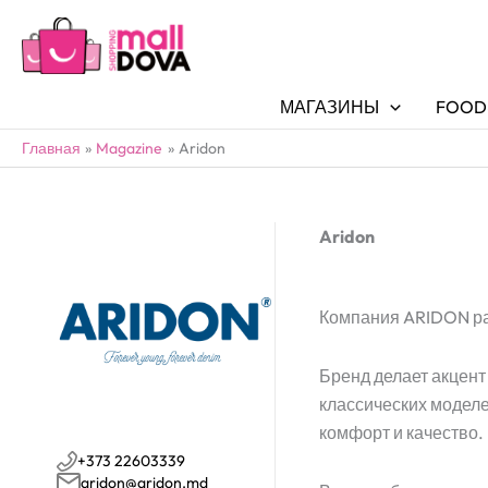
МАГАЗИНЫ
FOOD
Главная
Magazine
Aridon
Aridon
Компания ARIDON раб
Бренд делает акцент
классических моделе
комфорт и качество.
+373 22603339
aridon@aridon.md