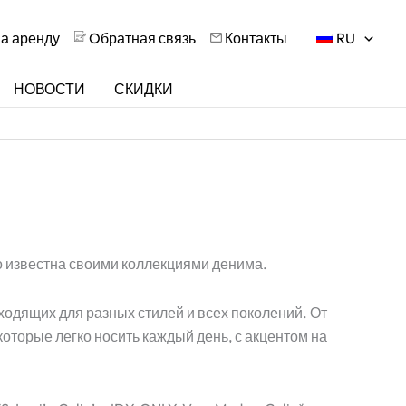
на аренду
Oбратная связь
Контакты
RU
НОВОСТИ
СКИДКИ
о известна своими коллекциями денима.
ходящих для разных стилей и всех поколений. От
оторые легко носить каждый день, с акцентом на