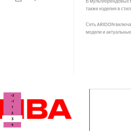
В мультибрендовых ма
также изделия в сти
Сеть ARIDON включае
модели и актуальные
-2
-1
1
2
3
4