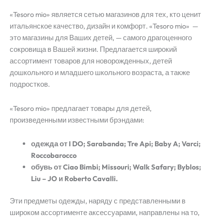
«Tesoro mio» является сетью магазинов для тех, кто ценит
итальянское качество, дизайн и комфорт. «Tesoro mio» —
это магазины для Ваших детей, — самого драгоценного
сокровища в Вашей жизни. Предлагается широкий
ассортимент товаров для новорожденных, детей
дошкольного и младшего школьного возраста, а также
подростков.
«Tesoro mio» предлагает товары для детей,
произведенными известными брэндами:
одежда от I DO; Sarabanda; Tre Api; Baby A; Varci;
Roccobarocco
обувь от Ciao Bimbi; Missouri; Walk Safary; Byblos;
Liu – JO и Roberto Cavalli.
Эти предметы одежды, наряду с представленными в
широком ассортименте аксессуарами, направлены на то,