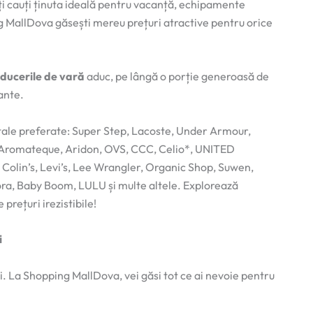
ți cauți ținuta ideală pentru vacanță, echipamente
g MallDova găsești mereu prețuri atractive pentru orice
ducerile de vară
aduc, pe lângă o porție generoasă de
tante.
ale preferate: Super Step, Lacoste, Under Armour,
, Aromateque, Aridon, OVS, CCC, Celio*, UNITED
lin’s, Levi’s, Lee Wrangler, Organic Shop, Suwen,
ra, Baby Boom, LULU și multe altele. Explorează
 prețuri irezistibile!
i
La Shopping MallDova, vei găsi tot ce ai nevoie pentru