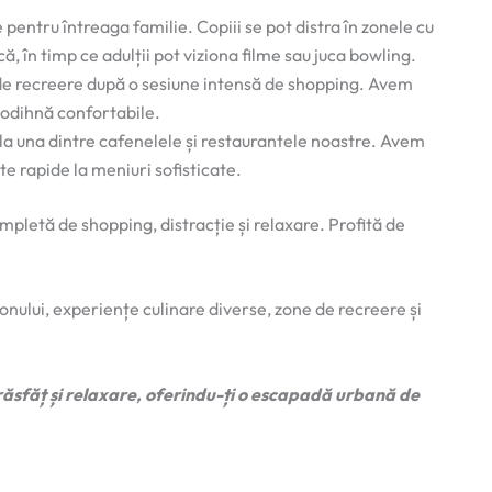
pentru întreaga familie. Copiii se pot distra în zonele cu
că, în timp ce adulții pot viziona filme sau juca bowling.
 de recreere după o sesiune intensă de shopping. Avem
 odihnă confortabile.
a una dintre cafenelele și restaurantele noastre. Avem
te rapide la meniuri sofisticate.
letă de shopping, distracție și relaxare. Profită de
onului, experiențe culinare diverse, zone de recreere și
sfăț și relaxare, oferindu-ți o escapadă urbană de