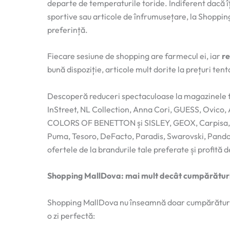
departe de temperaturile toride. Indiferent dacă î
sportive sau articole de înfrumusețare, la Shoppin
preferință.
Fiecare sesiune de shopping are farmecul ei, iar
re
bună dispoziție, articole mult dorite la prețuri ten
Descoperă reduceri spectaculoase la magazinele t
InStreet, NL Collection, Anna Cori, GUESS, Ovico
COLORS OF BENETTON și SISLEY, GEOX, Carpisa, Co
Puma, Tesoro, DeFacto, Paradis, Swarovski, Pando
ofertele de la brandurile tale preferate și profită de
Shopping MallDova: mai mult decât cumpărătur
Shopping MallDova nu înseamnă doar cumpărături. 
o zi perfectă: