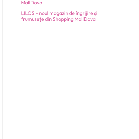
MallDova
LILOS – noul magazin de îngrijire și
frumusețe din Shopping MallDova