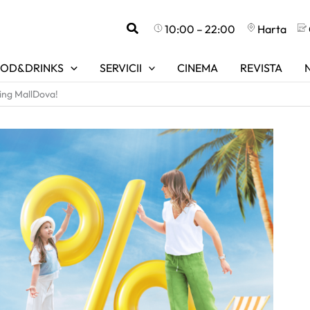
Search
10:00 – 22:00
Harta
OD&DRINKS
SERVICII
CINEMA
REVISTA
ping MallDova!