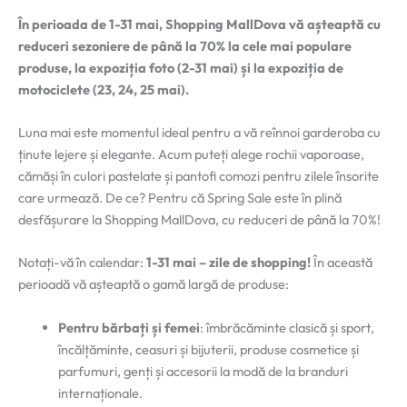
În perioada de 1-31 mai, Shopping MallDova vă așteaptă cu
reduceri sezoniere de până la 70% la cele mai populare
produse, la expoziția foto (2-31 mai) și la expoziția de
motociclete (23, 24, 25 mai).
Luna mai este momentul ideal pentru a vă reînnoi garderoba cu
ținute lejere și elegante. Acum puteți alege rochii vaporoase,
cămăși în culori pastelate și pantofi comozi pentru zilele însorite
care urmează. De ce? Pentru că Spring Sale este în plină
desfășurare la Shopping MallDova, cu reduceri de până la 70%!
Notați-vă în calendar:
1-31 mai – zile de shopping!
În această
perioadă vă așteaptă o gamă largă de produse:
Pentru bărbați și femei
: îmbrăcăminte clasică și sport,
încălțăminte, ceasuri și bijuterii, produse cosmetice și
parfumuri, genți și accesorii la modă de la branduri
internaționale.