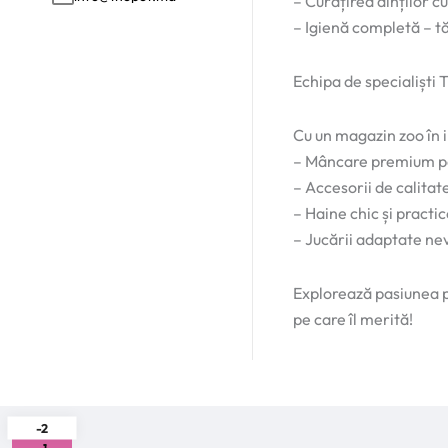
– Curățirea dinților c
– Igienă completă – t
Echipa de specialiști
Cu un magazin zoo în 
– Mâncare premium pen
– Accesorii de calitat
– Haine chic și practi
– Jucării adaptate nev
Explorează pasiunea pe
pe care îl merită!
-2