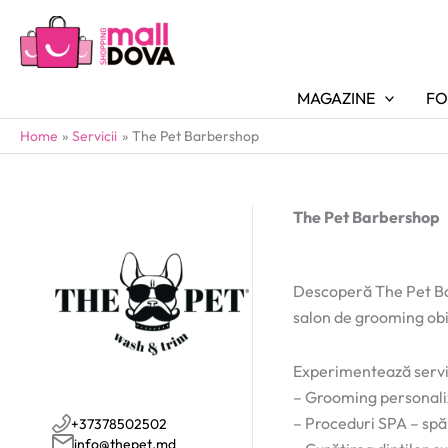
MAGAZINE
FO
Home
Servicii
The Pet Barbershop
The Pet Barbershop
Descoperă The Pet Bar
salon de grooming obiș
Experimentează servi
– Grooming personalizat
– Proceduri SPA – spăl
+37378502502
info@thepet.md