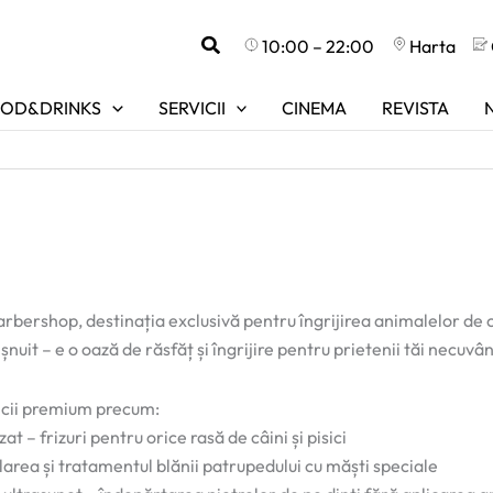
Search
10:00 – 22:00
Harta
OD&DRINKS
SERVICII
CINEMA
REVISTA
bershop, destinația exclusivă pentru îngrijirea animalelor de
nuit – e o oază de răsfăț și îngrijire pentru prietenii tăi necuvân
cii premium precum:
 – frizuri pentru orice rasă de câini și pisici
area și tratamentul blănii patrupedului cu măști speciale