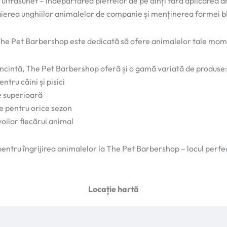
u ultrasunet – îndepărtarea pietrelor de pe dinți fără aplicarea a
ăierea unghiilor animalelor de companie și menținerea formei bl
 The Pet Barbershop este dedicată să ofere animalelor tale mome
incintă, The Pet Barbershop oferă și o gamă variată de produse:
tru câini și pisici
e superioară
ce pentru orice sezon
oilor fiecărui animal
ntru îngrijirea animalelor la The Pet Barbershop – locul perfect
Locație hartă