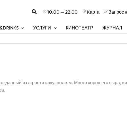
Поиск
10:00 — 22:00
Kарта
Запрос 
&DRINKS
УСЛУГИ
КИНОТЕАТР
ЖУРНАЛ
озданный из страсти к вкусностям. Много хорошего сыра, в
ра.