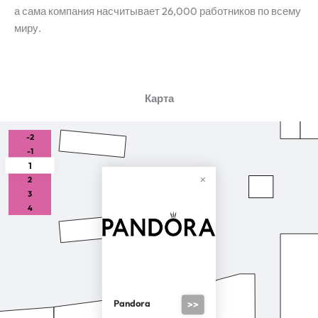
а сама компания насчитывает 26,000 работников по всему
миру.
Карта
-2
-1
1
2
3
4
Pandora
>>