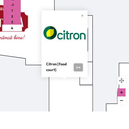
-1
1
2
3
4
Citron [food
>>
court]