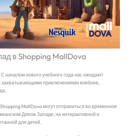
ад в Shopping MallDova
 С началом нового учебного года нас ожидают
е захватывающими приключениями ковбоев,
да.
 Shopping MallDova могут отправиться во временное
иканском Диком Западе, на интерактивной и
танной для детей.