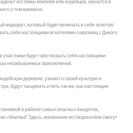
наденут костюмы ковбоев или индейцев, окунутся в
ного о том времени.
 маршрут, который будет включать в себя золотую
вовать себя настоящими искателями сокровищ с Дикого
где участники будут чувствовать себя настоящими
сках незабываемых приключений.
 индейскую деревню, узнают о своей культуре и
тра, будут танцевать и петь так же, как настоящие
тановкой в районе самых опасных бандитов,
х «Wanted” Здесь, маленькие исследователи смогут