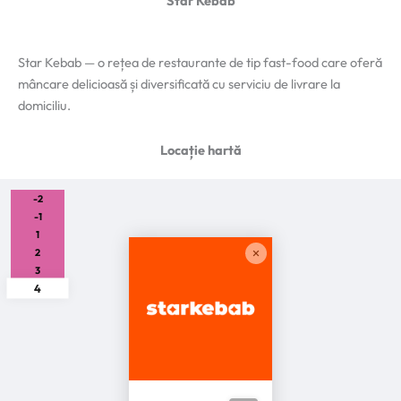
Star Kebab
Star Kebab — o rețea de restaurante de tip fast-food care oferă
mâncare delicioasă și diversificată cu serviciu de livrare la
domiciliu.
Locație hartă
-2
-1
1
2
3
4