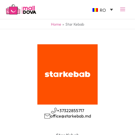
RO
Home
Star Kebab
+37322855717
office@starkebab.md