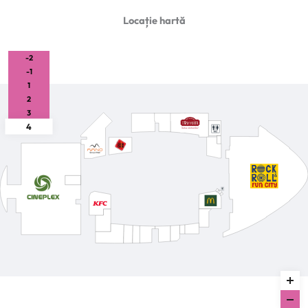
Locație hartă
-2
-1
1
2
3
4