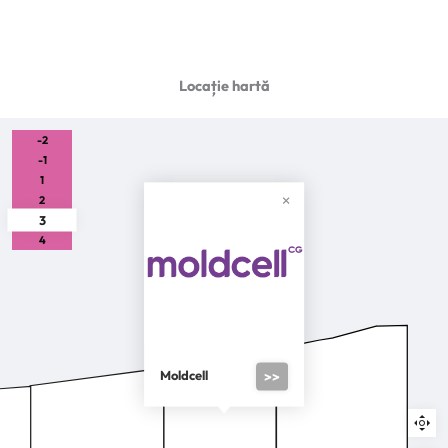
Locație hartă
-2
-1
1
2
3
4
Moldcell
>>