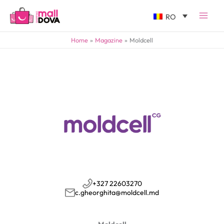
RO
Home
Magazine
Moldcell
+327 22603270
c.gheorghita@moldcell.md