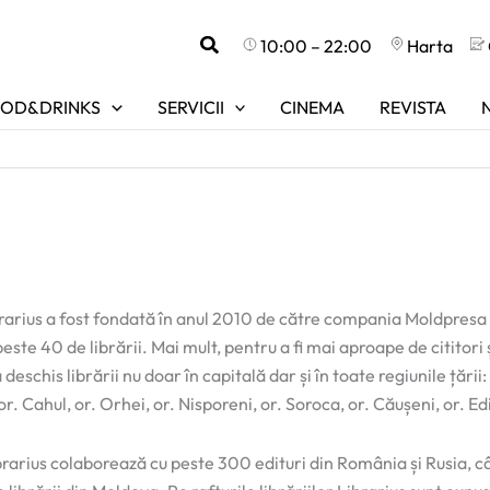
Search
10:00 – 22:00
Harta
OD&DRINKS
SERVICII
CINEMA
REVISTA
arius a fost fondată în anul 2010 de către compania Moldpresa 
e 40 de librării. Mai mult, pentru a fi mai aproape de cititori și
eschis librării nu doar în capitală dar și în toate regiunile țării:
 or. Cahul, or. Orhei, or. Nisporeni, or. Soroca, or. Căușeni, or. Edi
brarius colaborează cu peste 300 edituri din România și Rusia, câ