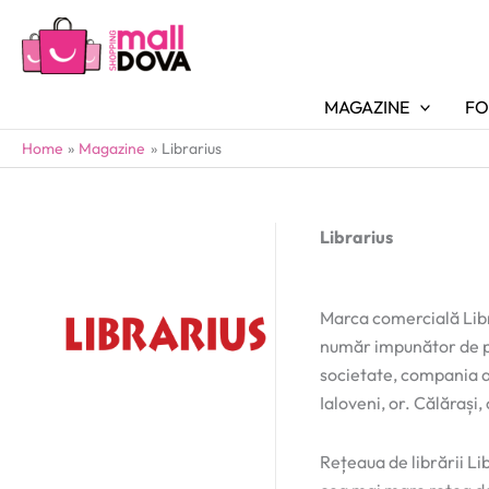
MAGAZINE
FO
Home
Magazine
Librarius
Librarius
Marca comercială Libr
număr impunător de pest
societate, compania a d
Ialoveni, or. Călărași,
Rețeaua de librării Li