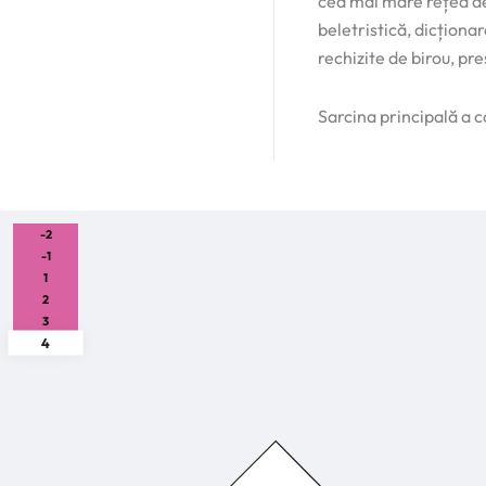
cea mai mare rețea de 
beletristică, dicționar
rechizite de birou, pres
Sarcina principală a co
-2
-1
1
2
3
4