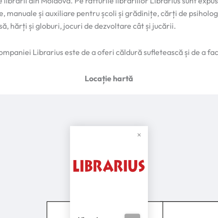
librării din Moldova. Pe rafturile librăriilor Librarius sunt expus
e, manuale și auxiliare pentru școli și grădinițe, cărți de psiholog
ă, hărți și globuri, jocuri de dezvoltare cât și jucării.
mpaniei Librarius este de a oferi căldură sufletească și de a face 
Locație hartă