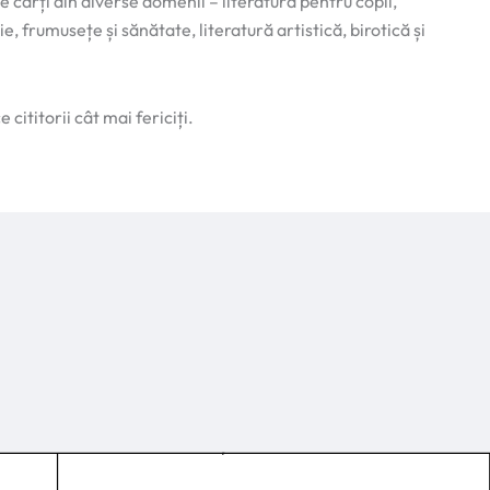
e cărți din diverse domenii – literatură pentru copii,
ie, frumusețe și sănătate, literatură artistică, birotică și
cititorii cât mai fericiți.