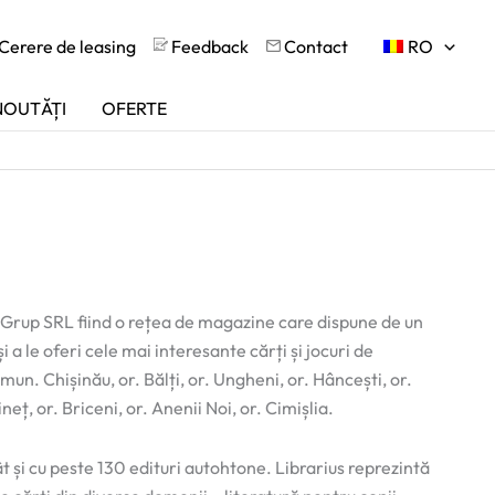
Cerere de leasing
Feedback
Contact
RO
NOUTĂȚI
OFERTE
Grup SRL fiind o rețea de magazine care dispune de un
 a le oferi cele mai interesante cărți și jocuri de
 mun. Chișinău, or. Bălți, or. Ungheni, or. Hâncești, or.
neț, or. Briceni, or. Anenii Noi, or. Cimișlia.
t și cu peste 130 edituri autohtone. Librarius reprezintă