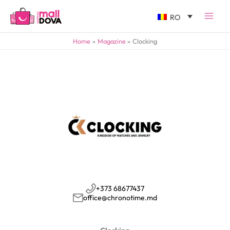
RO
Home
Magazine
Clocking
+373 68677437
office@chronotime.md