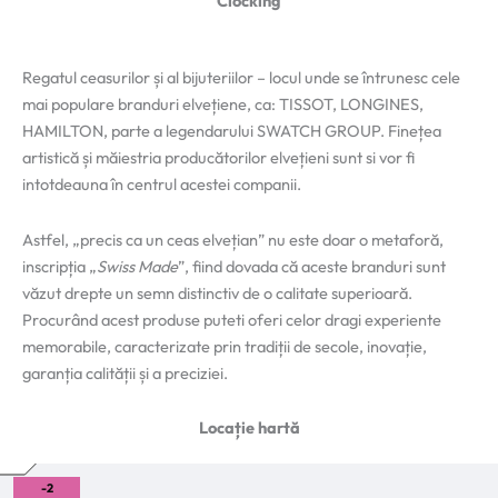
Clocking
Regatul ceasurilor și al bijuteriilor – locul unde se întrunesc cele
mai populare branduri elvețiene, ca: TISSOT, LONGINES,
HAMILTON, parte a legendarului SWATCH GROUP. Finețea
artistică și măiestria producătorilor elvețieni sunt si vor fi
intotdeauna în centrul acestei companii.
Astfel, „precis ca un ceas elvețian” nu este doar o metaforă,
inscripția „
Swiss Made
”, fiind dovada că aceste branduri sunt
văzut drepte un semn distinctiv de o calitate superioară.
Procurând acest produse puteti oferi celor dragi experiente
memorabile, caracterizate prin tradiții de secole, inovație,
garanția calității și a preciziei.
Locație hartă
-2