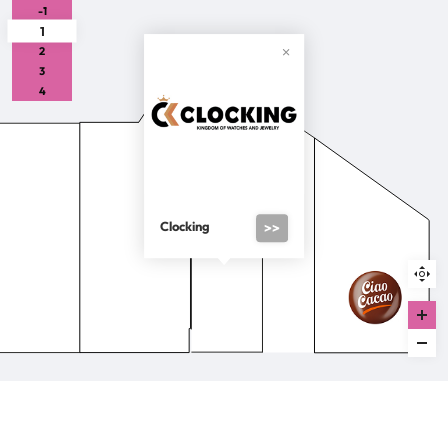
-1
1
2
3
4
Clocking
>>