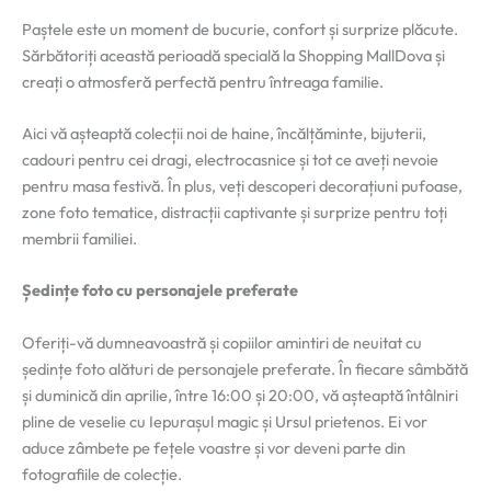
Paștele este un moment de bucurie, confort și surprize plăcute.
Sărbătoriți această perioadă specială la Shopping MallDova și
creați o atmosferă perfectă pentru întreaga familie.
Aici vă așteaptă colecții noi de haine, încălțăminte, bijuterii,
cadouri pentru cei dragi, electrocasnice și tot ce aveți nevoie
pentru masa festivă. În plus, veți descoperi decorațiuni pufoase,
zone foto tematice, distracții captivante și surprize pentru toți
membrii familiei.
Ședințe foto cu personajele preferate
Oferiți-vă dumneavoastră și copiilor amintiri de neuitat cu
ședințe foto alături de personajele preferate. În fiecare sâmbătă
și duminică din aprilie, între 16:00 și 20:00, vă așteaptă întâlniri
pline de veselie cu Iepurașul magic și Ursul prietenos. Ei vor
aduce zâmbete pe fețele voastre și vor deveni parte din
fotografiile de colecție.