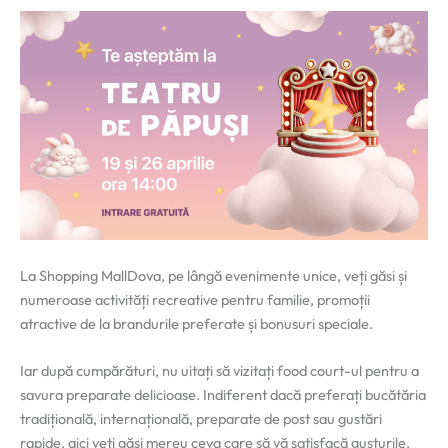
La Shopping MallDova, pe lângă evenimente unice, veți găsi și
numeroase activități recreative pentru familie, promoții
atractive de la brandurile preferate și bonusuri speciale.
Iar după cumpărături, nu uitați să vizitați food court-ul pentru a
savura preparate delicioase. Indiferent dacă preferați bucătăria
tradițională, internațională, preparate de post sau gustări
rapide, aici veți găsi mereu ceva care să vă satisfacă gusturile.