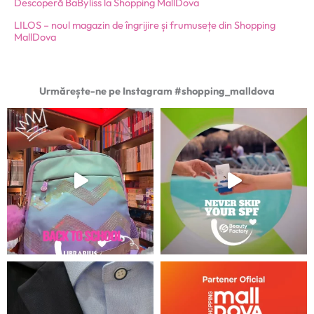
Descoperă BaByliss la Shopping MallDova
LILOS – noul magazin de îngrijire și frumusețe din Shopping
MallDova
Urmărește-ne pe Instagram #shopping_malldova