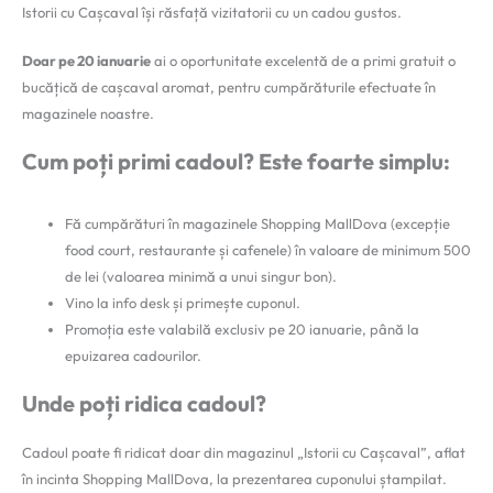
Istorii cu Cașcaval își răsfață vizitatorii cu un cadou gustos.
Doar pe 20 ianuarie
ai o oportunitate excelentă de a primi gratuit o
bucățică de cașcaval aromat, pentru cumpărăturile efectuate în
magazinele noastre.
Cum poți primi cadoul? Este foarte simplu:
Fă cumpărături în magazinele Shopping MallDova (excepție
food court, restaurante și cafenele) în valoare de minimum 500
de lei (valoarea minimă a unui singur bon).
Vino la info desk și primește cuponul.
Promoția este valabilă exclusiv pe 20 ianuarie, până la
epuizarea cadourilor.
Unde poți ridica cadoul?
Cadoul poate fi ridicat doar din magazinul „Istorii cu Cașcaval”, aflat
în incinta Shopping MallDova, la prezentarea cuponului ștampilat.