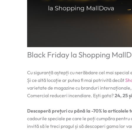
Black Friday la Shopping MallD
Cu siguranță aștepți cu nerăbdare cel mai special
Și ce altă locație ar putea fi mai potrivită decât
Sh
varietate de magazine cu branduri internaționale, c
Comercial reduceri incendiare. Ești gata?
24, 25 ș
Descoperă prețuri cu până la -70% la articolele 
cadourile speciale pe care le poți cumpăra pentru 
invită să le treci pragul și să descoperi gama lor va