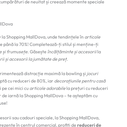
i cumpărături de neuitat și creează momente speciale
allDova
 la Shopping MallDova, unde tendințele în
articole
e până la 70%! Completează-ți stilul și menține-ți
e și frumusețe
. Găsește
încălțăminte și accesorii
la
rii și accesorii la jumătate de preț.
rimentează distracție maximă la bowling și
jocuri
ptă cu reduceri de 80%, iar
decorațiunile pentru casă
 pe cei mici cu
articole adorabile
la prețuri cu reduceri
r de iarnă la Shopping MallDova – te așteptăm cu
use!
cesorii sau cadouri speciale, la Shopping MallDova,
rezente în centrul comercial, profiți de
reduceri de