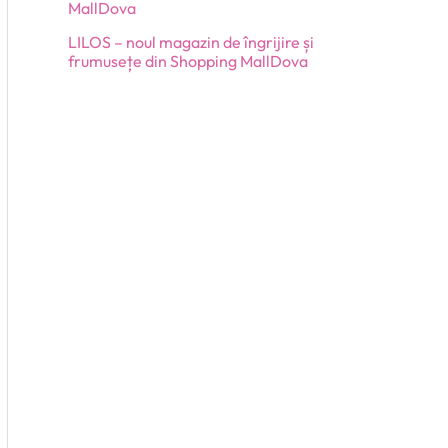
MallDova
LILOS – noul magazin de îngrijire și
frumusețe din Shopping MallDova