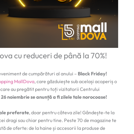
ova cu reduceri de până la 70%!
 eveniment de cumpărături al anului –
Black Friday!
opping MallDova
, care găzduiește sub același acoperiș o
are au pregătit pentru toți vizitatorii Centrului
i 26 noiembrie se anunță a fi zilele tale norocoase!
tale preferate
, doar pentru câteva zile! Gândește-te la
cei dragi sau chiar pentru tine. Peste 70 de magazine te
stă de oferte: de la haine și accesorii la produse de