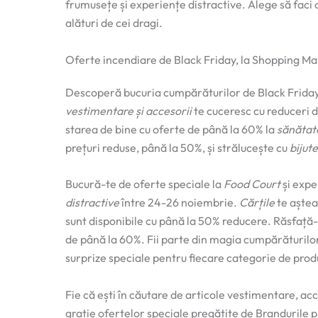
frumusețe și experiențe distractive. Alege să fac
alături de cei dragi.
Oferte incendiare de Black Friday, la Shopping M
Descoperă bucuria cumpărăturilor de Black Friday
vestimentare și accesorii
te cuceresc cu reduceri d
starea de bine cu oferte de până la 60% la
sănătat
prețuri reduse, până la 50%, și strălucește cu
bijute
Bucură-te de oferte speciale la
Food Court
și expe
distractive
între 24-26 noiembrie.
Cărțile
te aștea
sunt disponibile cu până la 50% reducere. Răsfață-i
de până la 60%. Fii parte din magia cumpărăturilo
surprize speciale pentru fiecare categorie de prod
Fie că ești în căutare de articole vestimentare, ac
grație ofertelor speciale pregătite de Brandurile p