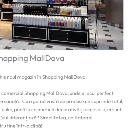
 Shopping MallDova
chis noul magazin în Shopping MallDova.
ul comercial Shopping MallDova, unde e locul perfect
 personală. Cu o gamă vastă de produse ce cuprinde totul,
orpului, până la cosmetică decorativă și accesorii, ei sunt
e îi diferențiază? Simplitatea, calitatea si
ru tine într-o clipă!