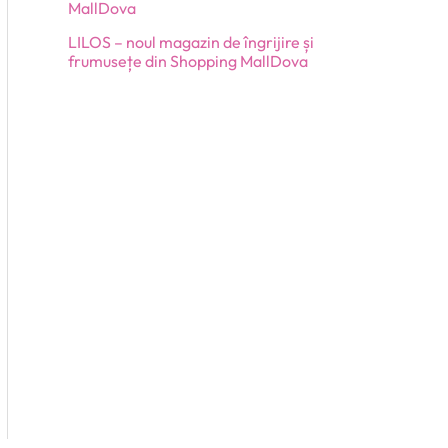
MallDova
LILOS – noul magazin de îngrijire și
frumusețe din Shopping MallDova